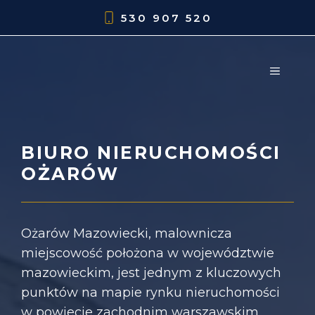
Przejdź
530 907 520
do
treści
MENU
BIURO NIERUCHOMOŚCI
OŻARÓW
Ożarów Mazowiecki, malownicza
miejscowość położona w województwie
mazowieckim, jest jednym z kluczowych
punktów na mapie rynku nieruchomości
w powiecie zachodnim warszawskim.